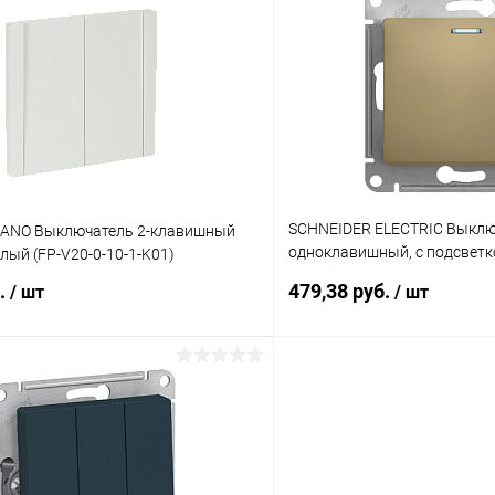
 клик
К сравнению
Купить в 1 клик
ое
В наличии
В избранное
SCHNEIDER ELECTRIC Выклю
IANO Выключатель 2-клавишный
одноклавишный, с подсветко
лый (FP-V20-0-10-1-K01)
1а, титан (GSL000413)
б.
479,38 руб.
/ шт
/ шт
В корзину
В корз
 клик
К сравнению
Купить в 1 клик
ое
В наличии
В избранное