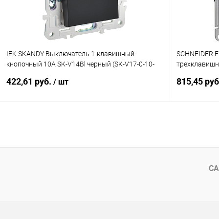
IEK SKANDY Выключатель 1-клавишный
SCHNEIDER E
кнопочный 10А SK-V14Bl черный (SK-V17-0-10-
трехклавишн
K02)
механизм из
422,61 руб.
815,45 ру
/ шт
В корзину
Купить в 1 клик
К сравнению
Купить в 1
В избранное
В наличии
В избранн
СА