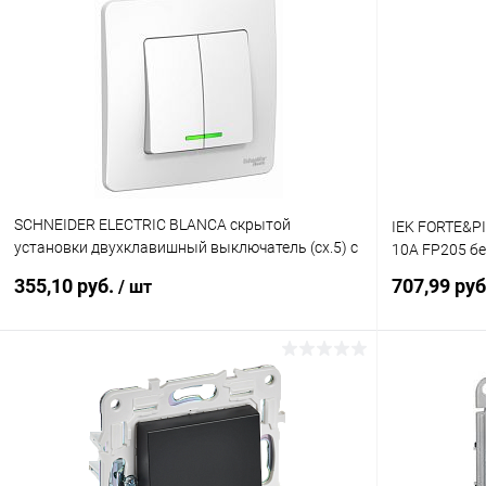
Купить в 1 клик
К сравнению
Купить в 1
В избранное
В наличии
В избранн
SCHNEIDER ELECTRIC BLANCA скрытой
IEK FORTE&P
установки двухклавишный выключатель (cх.5) с
10А FP205 бе
подсветкой, 6а, 250в, белый (BLNVS006511)
355,10 руб.
707,99 ру
/ шт
В корзину
Купить в 1 клик
К сравнению
Купить в 1
В избранное
В наличии
В избранн