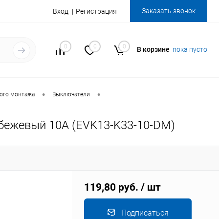
Заказать звонок
Вход
Регистрация
0
0
0
В корзине
пока пусто
•
•
ого монтажа
Выключатели
бежевый 10А (EVK13-K33-10-DM)
119,80 руб.
/ шт
Подписаться