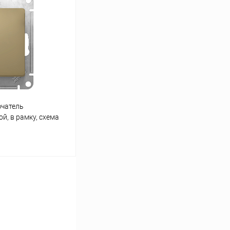
К сравнению
В наличии
чатель
й, в рамку, схема
ину
К сравнению
В наличии