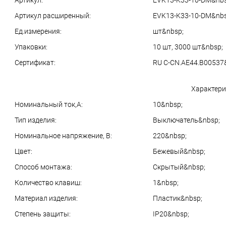
Артикул:
EVK13-K33-10-DM&nbs
Артикул расширенный:
EVK13-K33-10-DM&nbs
Ед.измерения:
шт&nbsp;
Упаковки:
10 шт, 3000 шт&nbsp;
Сертификат:
RU C-CN.AE44.B00537
Характери
Номинальный ток,А:
10&nbsp;
Тип изделия:
Выключатель&nbsp;
Номинальное напряжение, В:
220&nbsp;
Цвет:
Бежевый&nbsp;
Способ монтажа:
Скрытый&nbsp;
Количество клавиш:
1&nbsp;
Материал изделия:
Пластик&nbsp;
Степень защиты:
IP20&nbsp;