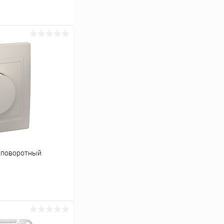
р поворотный
)
ину