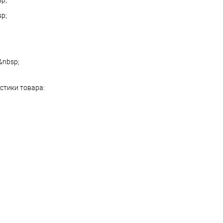
p;
p;
&nbsp;
стики товара: