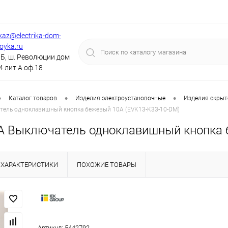
kaz@electrika-dom-
royka.ru
Б, ш. Революции дом
4 лит А оф.18
•
•
•
Каталог товаров
Изделия электроустановочные
Изделия скрыт
тель одноклавишный кнопка бежевый 10А (EVK13-K33-10-DM)
А Выключатель одноклавишный кнопка 
ХАРАКТЕРИСТИКИ
ПОХОЖИЕ ТОВАРЫ
Артикул:
5442792