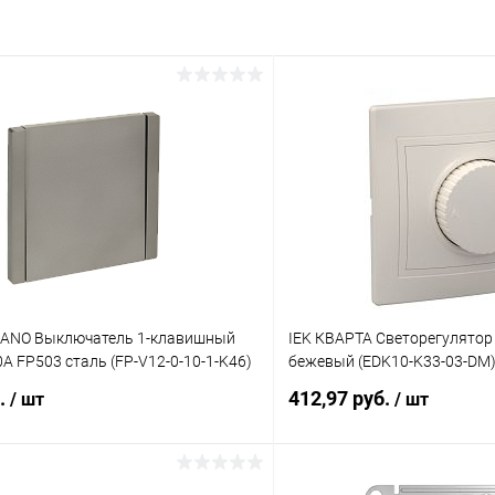
IANO Выключатель 1-клавишный
IEK КВАРТА Светорегулято
А FP503 сталь (FP-V12-0-10-1-K46)
бежевый (EDK10-K33-03-DM
б.
412,97 руб.
/ шт
/ шт
В корзину
В корз