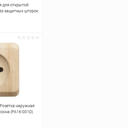
я для открытой
без защитных шторок
овый (ERH40-K01M-
ину
К сравнению
В наличии
Розетка наружная
сосна (PA16-001D)