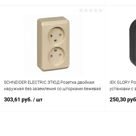
В корзину
Купить в 1 клик
К сравнению
Купить в 1
В избранное
В наличии
В избранн
SCHNEIDER ELECTRIC ЭТЮД Розетка двойная
IEK GLORY Ро
наружная без заземления со шторками бежевая
установки с
(PA16-006K)
шторками 16
303,61 руб.
250,30 ру
/ шт
(ERH14-K02M
В корзину