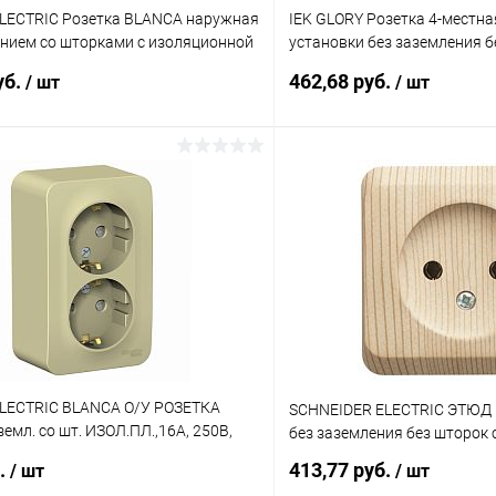
LECTRIC Розетка BLANCA наружная
IEK GLORY Розетка 4-местна
ением со шторками с изоляционной
установки без заземления 
6А 250В антрацит (BLNRA011416)
10А РС24-2-ХБм белый мат
уб.
462,68 руб.
/ шт
/ шт
10)
В корзину
В корз
 клик
К сравнению
Купить в 1 клик
ое
В наличии
В избранное
LECTRIC BLANCA О/У РОЗЕТКА
SCHNEIDER ELECTRIC ЭТЮД 
земл. со шт. ИЗОЛ.ПЛ.,16А, 250В,
без заземления без шторок 
LNRA011217)
б.
413,77 руб.
/ шт
/ шт