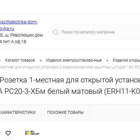
kaz@electrika-dom-
royka.ru
Б, ш. Революции дом
4 лит А оф.18
•
•
•
Каталог товаров
Изделия электроустановочные
Изделия откры
-местная для открытой установки с заземлением без защитных шторок 16А Р
 Розетка 1-местная для открытой устан
А РС20-3-ХБм белый матовый (ERH11-K0
ХАРАКТЕРИСТИКИ
ПОХОЖИЕ ТОВАРЫ