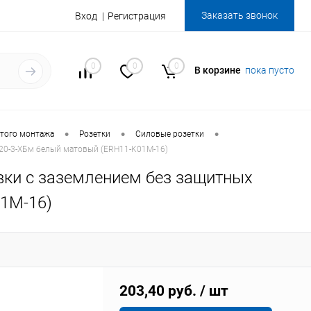
Заказать звонок
Вход
Регистрация
0
0
0
В корзине
пока пусто
•
•
•
того монтажа
Розетки
Силовые розетки
С20-3-ХБм белый матовый (ERH11-K01M-16)
овки с заземлением без защитных
1M-16)
203,40 руб.
/ шт