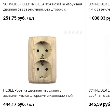
SCHNEIDER ELECTRIC BLANCA Розетка наружная
SCHNEIDER E
двойная без заземления, без шторок, с
4-я с заземл
изолирующей пластиной, 16А, 250В, бел
пластиной 1
251,75 руб.
1 038,03 р
/ шт
(BLNRA000211)
В корзину
Купить в 1 клик
К сравнению
Купить в 1
В избранное
В наличии
В избранн
HEGEL Розетка двойная наружная с
SCHNEIDER E
заземлением со шторками с изоляционной
двойная с за
пластиной сосна (РА16-154-02)
БЕЖЕВЫЙ (B
444,17 руб.
345,59 ру
/ шт