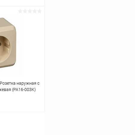
ину
К сравнению
В наличии
Розетка наружная с
жевая (PA16-003K)
ину