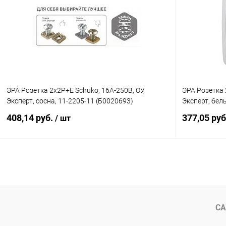
Купить в 1 клик
К сравнению
Купить в 1
В избранное
В наличии
В избранн
ЭРА Розетка 2х2P+E Schuko, 16A-250В, ОУ,
ЭРА Розетка 
Эксперт, сосна, 11-2205-11 (Б0020693)
Эксперт, бел
408,14 руб.
377,05 ру
/ шт
В корзину
Купить в 1 клик
К сравнению
Купить в 1
В избранное
В наличии
В избранн
СА