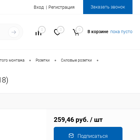
Заказать звонок
Вход
Регистрация
0
0
0
В корзине
пока пусто
•
•
•
того монтажа
Розетки
Силовые розетки
18)
259,46 руб.
/ шт
Подписаться