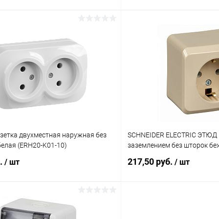
В корзину
В корз
 клик
К сравнению
Купить в 1 клик
ое
В наличии
В избранное
озетка двухместная наружная без
SCHNEIDER ELECTRIC ЭТЮД 
елая (ERH20-K01-10)
заземлением без шторок бе
б.
217,50 руб.
/ шт
/ шт
В корзину
В корз