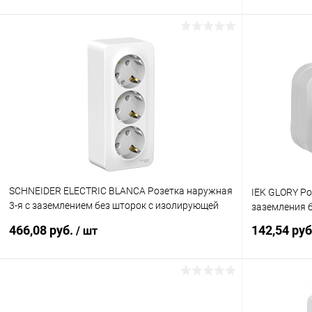
В корзину
Купить в 1 клик
К сравнению
Купить в 1
В избранное
В наличии
В избранн
SCHNEIDER ELECTRIC BLANCA Розетка наружная
IEK GLORY Р
3-я с заземлением без шторок с изолирующей
заземления б
пластиной 16А, 250В, белый (BLNRA010311)
466,08 руб.
142,54 ру
/ шт
В корзину