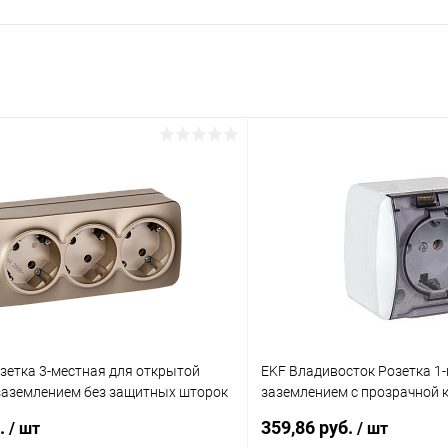
зетка 3-местная для открытой
EKF Владивосток Розетка 1-
 заземлением без защитных шторок
заземлением с прозрачной 
ХШм шампань матовый (ERH31-
(EQR16-029-30-54-T)
б.
359,86 руб.
/ шт
/ шт