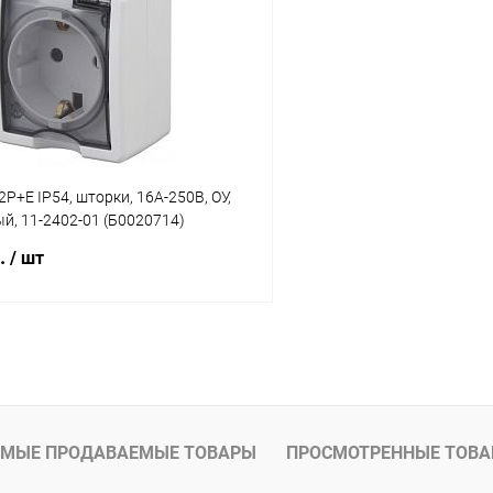
 клик
К сравнению
Купить в 1 клик
ое
В наличии
В избранное
2P+E IP54, шторки, 16A-250В, ОУ,
ый, 11-2402-01 (Б0020714)
б.
/ шт
В корзину
 клик
К сравнению
ое
В наличии
МЫЕ ПРОДАВАЕМЫЕ ТОВАРЫ
ПРОСМОТРЕННЫЕ ТОВ