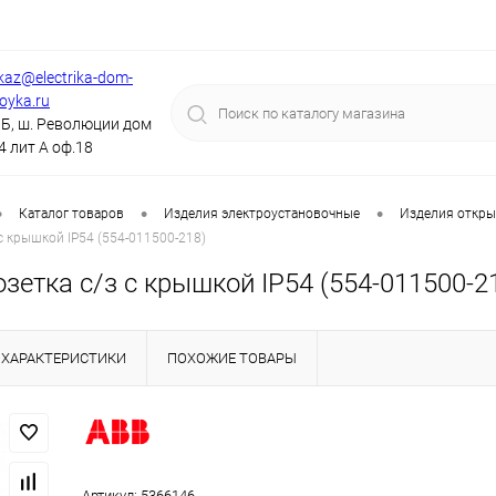
kaz@electrika-dom-
royka.ru
Б, ш. Революции дом
4 лит А оф.18
•
•
•
Каталог товаров
Изделия электроустановочные
Изделия откры
c крышкой IP54 (554-011500-218)
зетка с/з c крышкой IP54 (554-011500-2
ХАРАКТЕРИСТИКИ
ПОХОЖИЕ ТОВАРЫ
Артикул:
5366146