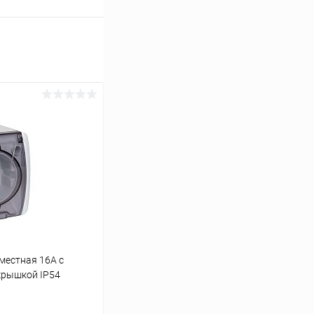
местная 16А с
крышкой IP54