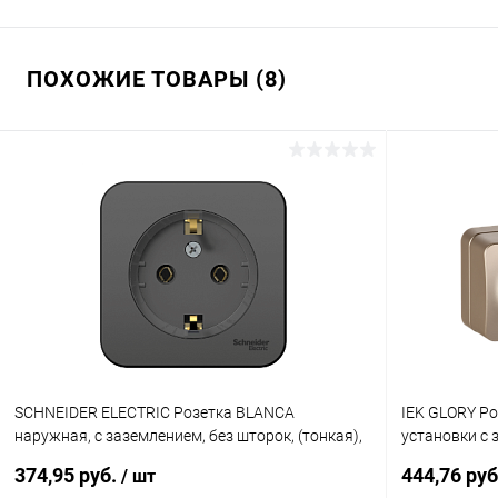
ПОХОЖИЕ ТОВАРЫ (8)
SCHNEIDER ELECTRIC Розетка BLANCA
IEK GLORY Ро
наружная, с заземлением, без шторок, (тонкая),
установки с
с изолирующей пластиной 16А, 250В, ан
16А РС23-3-
374,95 руб.
444,76 ру
/ шт
(BLNRA110116)
K37M-16)