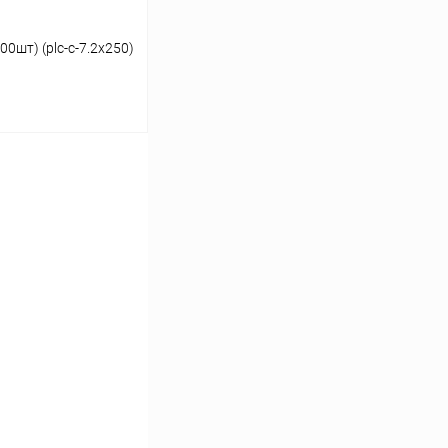
00шт) (plc-c-7.2x250)
ину
К сравнению
В наличии