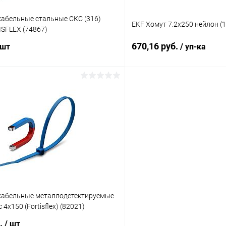
кабельные стальные СКС (316)
EKF Хомут 7.2х250 нейлон (1
ISFLEX (74867)
670,16 руб.
 шт
/ уп-ка
В корзину
В корз
 клик
К сравнению
Купить в 1 клик
ое
В наличии
В избранное
кабельные металлодетектируемые
 4х150 (Fortisflex) (82021)
б.
/ шт