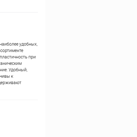
 наиболее удобных,
ссортименте
 пластичность при
рганическим
ние. Удобный,
чивы к
ддерживают