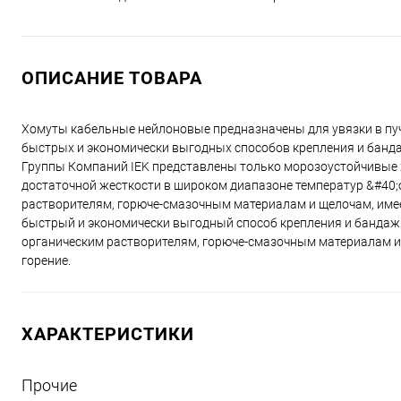
ОПИСАНИЕ ТОВАРА
Хомуты кабельные нейлоновые предназначены для увязки в пуч
быстрых и экономически выгодных способов крепления и банд
Группы Компаний IEK представлены только морозоустойчивые х
достаточной жесткости в широком диапазоне температур &#40;от
растворителям, горюче-смазочным материалам и щелочам, имее
быстрый и экономически выгодный способ крепления и бандаж
органическим растворителям, горюче-смазочным материалам и
горение.
ХАРАКТЕРИСТИКИ
Прочие