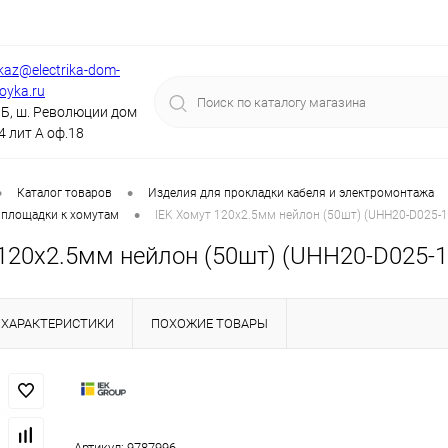
kaz@electrika-dom-
royka.ru
Б, ш. Революции дом
4 лит А оф.18
•
•
Каталог товаров
Изделия для прокладки кабеля и электромонтажа
•
 площадки к хомутам
IEK Хомут 120х2.5мм нейлон (50шт) (UHH20-D025-1
120х2.5мм нейлон (50шт) (UHH20-D025-1
ХАРАКТЕРИСТИКИ
ПОХОЖИЕ ТОВАРЫ
Артикул:
9787996