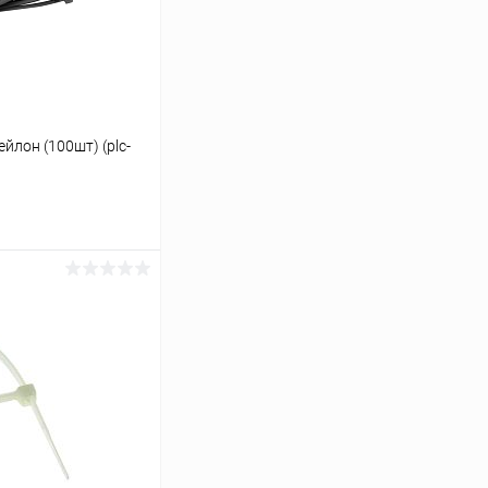
йлон (100шт) (plc-
ину
К сравнению
В наличии