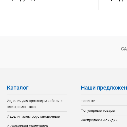
В корзину
Купить в 1 клик
К сравнению
Купить в 1
В избранное
В наличии
В избранн
СА
Каталог
Наши предложен
Изделия для прокладки кабеля и
Новинки
электромонтажа
Популярные товары
Изделия электроустановочные
Распродажи и скидки
Инженерная сантехника