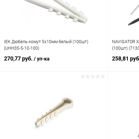
IEK Дюбель-хомут 5х10мм белый (100шт)
NAVIGATOR Х
(UHH35-5-10-100)
(100шт) (713
270,77 руб.
258,81 ру
/ уп-ка
В корзину
Купить в 1 клик
К сравнению
Купить в 1
В избранное
В наличии
В избранн