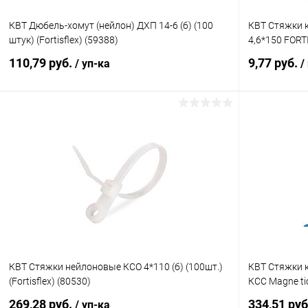
КВТ Дюбель-хомут (нейлон) ДХП 14-6 (б) (100
КВТ Стяжки 
штук) (Fortisflex) (59388)
4,6*150 FORT
110,79 руб.
9,77 руб.
/ уп-ка
/
В корзину
Купить в 1 клик
К сравнению
Купить в 1
В избранное
В наличии
В избранн
КВТ Стяжки нейлоновые КСО 4*110 (б) (100шт.)
КВТ Стяжки 
(Fortisflex) (80530)
КСС Magne tic
269,28 руб.
334,51 ру
/ уп-ка