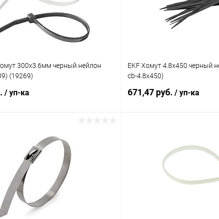
омут 300х3.6мм черный нейлон
EKF Хомут 4.8х450 черный не
39) (19269)
cb-4.8x450)
б.
671,47 руб.
/ уп-ка
/ уп-ка
В корзину
В корз
 клик
К сравнению
Купить в 1 клик
ое
В наличии
В избранное