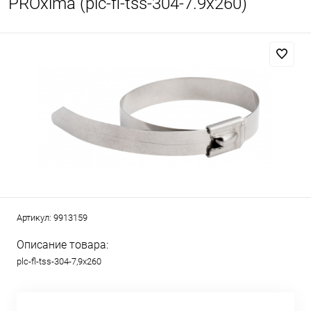
PROxima (plc-fl-tss-304-7.9x260)
Артикул:
9913159
Описание товара:
plc-fl-tss-304-7,9x260