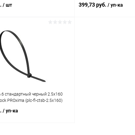
б.
399,73 руб.
/ шт
/ уп-ка
В корзину
В корз
 клик
К сравнению
Купить в 1 клик
ое
В наличии
В избранное
.6 стандартный черный 2.5x160
ock PROxima (plc-fl-ctsb-2.5x160)
б.
/ уп-ка