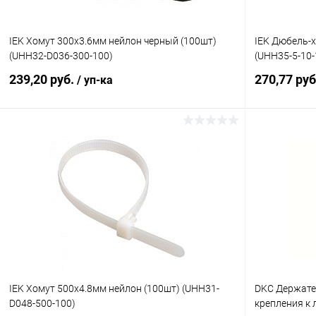
IEK Хомут 300х3.6мм нейлон черный (100шт)
IEK Дюбель-
(UHH32-D036-300-100)
(UHH35-5-10-
239,20 руб.
270,77 ру
/ уп-ка
В корзину
Купить в 1 клик
К сравнению
Купить в 1
В избранное
В наличии
В избранн
IEK Хомут 500х4.8мм нейлон (100шт) (UHH31-
DKC Держате
D048-500-100)
крепления к