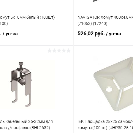
хомут 5х10мм белый (100шт)
NAVIGATOR Хомут 400х4.8мм
100)
(71053) (17240)
б.
526,02 руб.
/ уп-ка
/ уп-ка
В корзину
В корз
 клик
К сравнению
Купить в 1 клик
ое
В наличии
В избранное
ль кабельный 26-32мм для
IEK Площадка 25х25 самок
 лотку/профилю (BHL2632)
хомуты(100шт) (UHP30-25-1