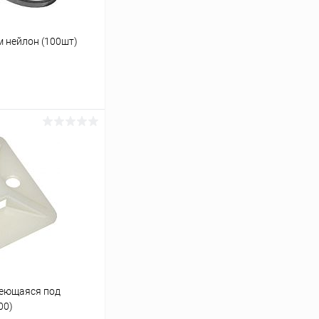
 нейлон (100шт)
ину
К сравнению
В наличии
леющаяся под
00)