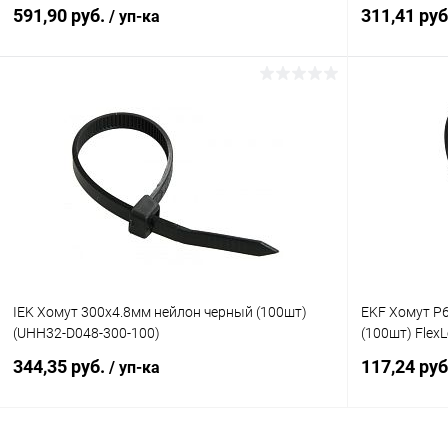
591,90 руб.
311,41 ру
/ уп-ка
В корзину
Купить в 1 клик
К сравнению
Купить в 1
В избранное
В наличии
В избранн
IEK Хомут 300х4.8мм нейлон черный (100шт)
EKF Хомут P6
(UHH32-D048-300-100)
(100шт) FlexL
344,35 руб.
117,24 ру
/ уп-ка