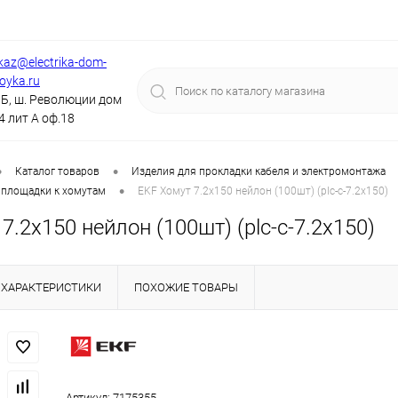
kaz@electrika-dom-
royka.ru
Б, ш. Революции дом
4 лит А оф.18
•
•
Каталог товаров
Изделия для прокладки кабеля и электромонтажа
•
 площадки к хомутам
EKF Хомут 7.2х150 нейлон (100шт) (plc-c-7.2x150)
7.2х150 нейлон (100шт) (plc-c-7.2x150)
ХАРАКТЕРИСТИКИ
ПОХОЖИЕ ТОВАРЫ
Артикул:
7175355