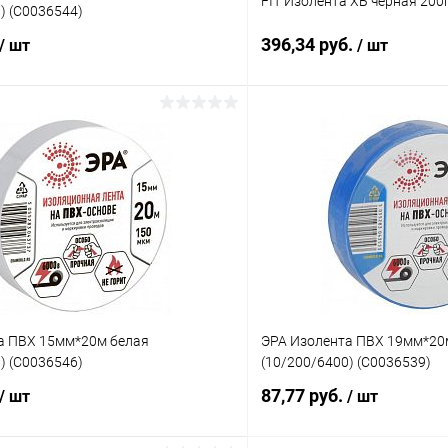
FIT Изолента ХБ черная 200г
) (C0036544)
396,34 руб.
/ шт
/ шт
В корзину
В корз
 клик
К сравнению
Купить в 1 клик
ое
В наличии
В избранное
а ПВХ 15мм*20м белая
ЭРА Изолента ПВХ 19мм*20
) (C0036546)
(10/200/6400) (C0036539)
87,77 руб.
/ шт
/ шт