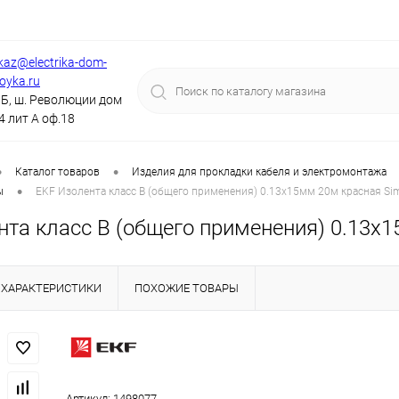
kaz@electrika-dom-
royka.ru
Б, ш. Революции дом
4 лит А оф.18
•
•
Каталог товаров
Изделия для прокладки кабеля и электромонтажа
•
ы
EKF Изолента класс В (общего применения) 0.13х15мм 20м красная Simple
та класс В (общего применения) 0.13х15м
ХАРАКТЕРИСТИКИ
ПОХОЖИЕ ТОВАРЫ
Артикул:
1498077