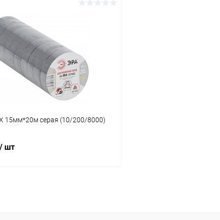
В корзину
В корз
 клик
К сравнению
Купить в 1 клик
ое
В наличии
В избранное
Х 15мм*20м серая (10/200/8000)
/ шт
В корзину
 клик
К сравнению