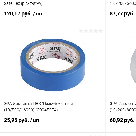
SafeFlex (plc-iz-sf-w)
(10/200/6400
120,17 руб.
87,77 руб.
/ шт
В корзину
Купить в 1 клик
К сравнению
Купить в 1
В избранное
В наличии
В избранн
ЭРА Изолента ПВХ 15мм*5м синяя
ЭРА Изолент
(10/500/16000) (C0045274)
(10/200/8000
25,95 руб.
60,92 руб.
/ шт