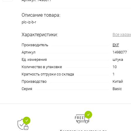
Описание товара:
plc-iz-b-r
Характеристики:
Все хара
Производитель
EKF
Артикул
1498077
Ед. измерения
штука
Количество в упаковке
10
Кратность отгрузки со склада
1
Производство
Китай
Серия
Basic