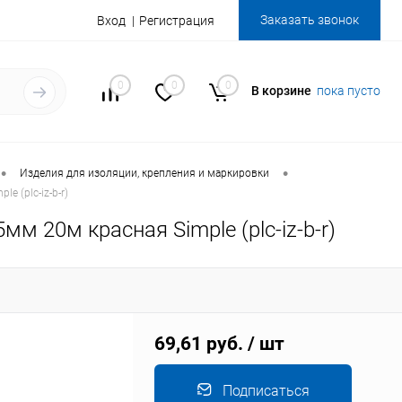
Заказать звонок
Вход
Регистрация
0
0
0
В корзине
пока пусто
•
•
Изделия для изоляции, крепления и маркировки
 (plc-iz-b-r)
м 20м красная Simple (plc-iz-b-r)
69,61 руб.
/ шт
Подписаться