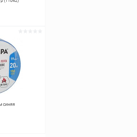
р (11042)
ину
К сравнению
В наличии
м синяя